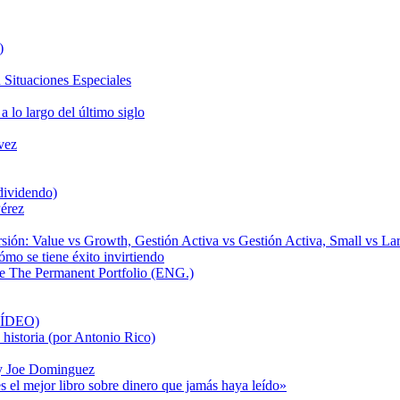
)
 Situaciones Especiales
 lo largo del último siglo
vez
ividendo)
Pérez
rsión: Value vs Growth, Gestión Activa vs Gestión Activa, Small vs La
ómo se tiene éxito invirtiendo
de The Permanent Portfolio (ENG.)
VÍDEO)
a historia (por Antonio Rico)
 y Joe Dominguez
s el mejor libro sobre dinero que jamás haya leído»