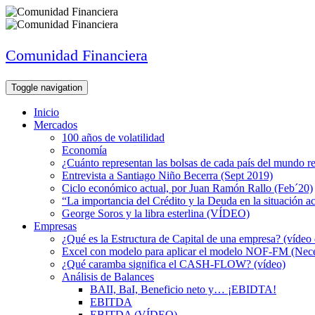
Comunidad Financiera
Toggle navigation
Inicio
Mercados
100 años de volatilidad
Economía
¿Cuánto representan las bolsas de cada país del mundo re
Entrevista a Santiago Niño Becerra (Sept 2019)
Ciclo económico actual, por Juan Ramón Rallo (Feb´20)
“La importancia del Crédito y la Deuda en la situación ac
George Soros y la libra esterlina (VÍDEO)
Empresas
¿Qué es la Estructura de Capital de una empresa? (vídeo 
Excel con modelo para aplicar el modelo NOF-FM (Nece
¿Qué caramba significa el CASH-FLOW? (vídeo)
Análisis de Balances
BAII, BaI, Beneficio neto y… ¡EBIDTA!
EBITDA
EBITDA (VÍDEO)