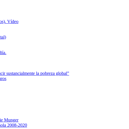
os). Vídeo
tal)
ñía.
cir sustancialmente la pobreza global”
uros
lie Munger
ñola 2008-2020