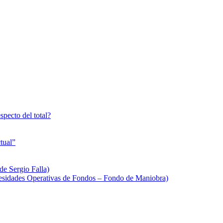
specto del total?
tual”
de Sergio Falla)
sidades Operativas de Fondos – Fondo de Maniobra)