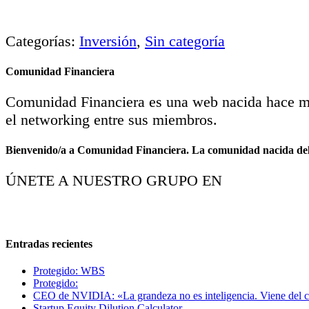
Categorías:
Inversión
,
Sin categoría
Comunidad Financiera
Comunidad Financiera es una web nacida hace más 
el networking entre sus miembros.
Bienvenido/a a Comunidad Financiera. La comunidad nacida del po
ÚNETE A NUESTRO GRUPO EN
Entradas recientes
Protegido: WBS
Protegido:
CEO de NVIDIA: «La grandeza no es inteligencia. Viene del carác
Startup Equity Dilution Calculator