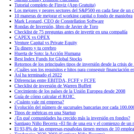
Tutorial completo de Finviz (App Gratuita)
Los mejores y peores sectores del S&P500 en cada fase de un 
10 maneras de mejorar el working capital o fondo de maniobra
Mark Leonard, CEO de Constellation Software
Rondas de Inversión, libro de Javier de Toro
Checklist de 75 preguntas antes de invertir en una compañía
CAPEX vs OPEX
Venture Capital vs Private Equity
Tu dinero y tu cerebro
Huerta de Soto: la Acción Humana
Best Index Funds for Global Stocks
Retornos de los principales tipos de inversión desde la crisis d
¿Cuáles son los requisitos e hitos para conseguir financiación e
Así ha terminado el 2022
Diferencias entre EBITDA, FCFF y FCFE
Checklist de inversión de Warren Buffett
Crecimiento de los países de la Unión Europea desde 2008
Guía de cómo calcular el ROIC
¿Cuánto vale mi empresa?
Evolución del número de sucursales bancarias por cada 100.0
Tipos de métricas en una Startup
¿En qué comunidades ha crecido más la inversión en fondos?
Santiago Niño Becerra «El fin de una era y el comienzo de u
El 93,8% de las empresas españolas tienen menos de 10 emple