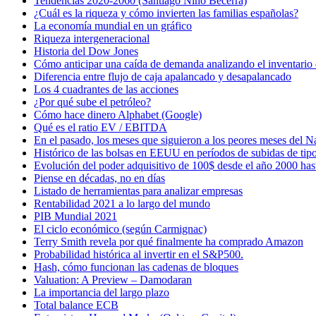
Tendencias 2020-2060 (Santiago Niño Becerra)
¿Cuál es la riqueza y cómo invierten las familias españolas?
La economía mundial en un gráfico
Riqueza intergeneracional
Historia del Dow Jones
Cómo anticipar una caída de demanda analizando el inventario
Diferencia entre flujo de caja apalancado y desapalancado
Los 4 cuadrantes de las acciones
¿Por qué sube el petróleo?
Cómo hace dinero Alphabet (Google)
Qué es el ratio EV / EBITDA
En el pasado, los meses que siguieron a los peores meses de
Histórico de las bolsas en EEUU en períodos de subidas de tipo
Evolución del poder adquisitivo de 100$ desde el año 2000 has
Piense en décadas, no en días
Listado de herramientas para analizar empresas
Rentabilidad 2021 a lo largo del mundo
PIB Mundial 2021
El ciclo económico (según Carmignac)
Terry Smith revela por qué finalmente ha comprado Amazon
Probabilidad histórica al invertir en el S&P500.
Hash, cómo funcionan las cadenas de bloques
Valuation: A Preview – Damodaran
La importancia del largo plazo
Total balance ECB