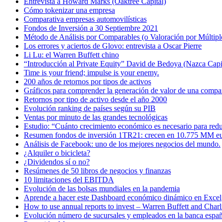
Entrevista a Howard Marks (Oaktree Capital)
Cómo tokenizar una empresa
Comparativa empresas automovilísticas
Fondos de Inversión a 30 Septiembre 2021
Método de Análisis por Comparables (o Valoración por Múltipl
Los errores y aciertos de Glovo: entrevista a Oscar Pierre
Li Lu: el Warren Buffett chino
“Introducción al Private Equity” David de Bedoya (Nazca Capi
Time is your friend; impulse is your enemy.
200 años de retornos por tipos de activos
Gráficos para comprender la generación de valor de una compa
Retornos por tipo de activo desde el año 2000
Evolución ranking de países según su PIB
Ventas por minuto de las grandes tecnológicas
Estudio: “Cuánto crecimiento económico es necesario para redu
Resumen fondos de inversión 1TR21: crecen en 10.775 MM e
Análisis de Facebook: uno de los mejores negocios del mundo.
¿Alquiler o bicicleta?
¿Dividendos sí o no?
Resúmenes de 50 libros de negocios y finanzas
10 limitaciones del EBITDA
Evolución de las bolsas mundiales en la pandemia
Aprende a hacer este Dashboard económico dinámico en Excel
How to use annual reports to invest – Warren Buffett and Char
Evolución número de sucursales y empleados en la banca espa