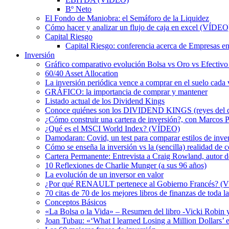
Bº Neto
El Fondo de Maniobra: el Semáforo de la Liquidez
Cómo hacer y analizar un flujo de caja en excel (VÍDEO
Capital Riesgo
Capital Riesgo: conferencia acerca de Empresas en
Inversión
Gráfico comparativo evolución Bolsa vs Oro vs Efectivo a
60/40 Asset Allocation
La inversión periódica vence a comprar en el suelo cada 
GRÁFICO: la importancia de comprar y mantener
Listado actual de los Dividend Kings
Conoce quiénes son los DIVIDEND KINGS (reyes del d
¿Cómo construir una cartera de inversión?, con Marcos 
¿Qué es el MSCI World Index? (VÍDEO)
Damodaran: Covid, un test para comparar estilos de inve
Cómo se enseña la inversión vs la (sencilla) realidad de c
Cartera Permanente: Entrevista a Craig Rowland, autor 
10 Reflexiones de Charlie Munger (a sus 96 años)
La evolución de un inversor en valor
¿Por qué RENAULT pertenece al Gobierno Francés? (
70 citas de 70 de los mejores libros de finanzas de toda l
Conceptos Básicos
«La Bolsa o la Vida» – Resumen del libro -Vicki Robin
Joan Tubau: «‘What I learned Losing a Million Dollars’ e