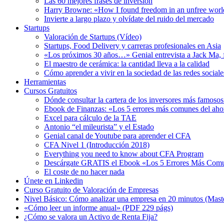
Las 60 mejores frases de inversión
Harry Browne: «How I found freedom in an unfree wor
Invierte a largo plazo y olvídate del ruido del mercado
Startups
Valoración de Startups (Vídeo)
Startups, Food Delivery y carreras profesionales en Asia
«Los próximos 30 años…» Genial entrevista a Jack Ma, 
El maestro de cerámica: la cantidad lleva a la calidad
Cómo aprender a vivir en la sociedad de las redes social
Herramientas
Cursos Gratuitos
Dónde consultar la cartera de los inversores más famos
Ebook de Finanzas: «Los 5 errores más comunes del ahorr
Excel para cálculo de la TAE
Antonio “el mileurista” y el Estado
Genial canal de Youtube para aprender el CFA
CFA Nivel 1 (Introducción 2018)
Everything you need to know about CFA Program
Descárgate GRATIS el Ebook «Los 5 Errores Más Comun
El coste de no hacer nada
Únete en Linkedin
Curso Gratuito de Valoración de Empresas
Nivel Básico: Cómo analizar una empresa en 20 minutos (Mas
«Cómo leer un informe anual» (PDF 229 págs)
¿Cómo se valora un Activo de Renta Fija?