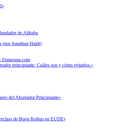
ld»
fundador de Alibaba
es (por Jonathan Haidt)
os: Dataroma.com
ador principiante. Cuáles son y cómo evitarlos.»
es del Ahorrador Principiante»
terclass de Borja Roibas en EUDE)