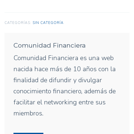
crecimiento
económico
CATEGORÍAS:
SIN CATEGORÍA
es
necesario
para
Comunidad Financiera
reducir
Comunidad Financiera es una web
sustancialmente
nacida hace más de 10 años con la
la
pobreza
finalidad de difundir y divulgar
global”
conocimiento financiero, además de
facilitar el networking entre sus
miembros.