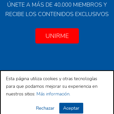
ÚNETE A MÁS DE 40.000 MIEMBROS Y
RECIBE LOS CONTENIDOS EXCLUSIVOS
UNIRME
Esta página utiliza cookies y otras tecnologías
Copyright © 2026 Comunidad Financiera
para que podamos mejorar su experiencia en
Copyright © 2026 ·
Comunidad Financiera
en
nuestros sitios:
Más información.
Genesis Framework
·
WordPress
·
Log in
Rechazar
Aceptar