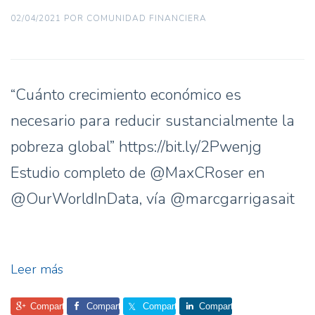
02/04/2021
POR
COMUNIDAD FINANCIERA
“Cuánto crecimiento económico es
necesario para reducir sustancialmente la
pobreza global” https://bit.ly/2Pwenjg
Estudio completo de @MaxCRoser en
@OurWorldInData, vía @marcgarrigasait
:
Leer más
Estudio:
Comparte
Comparte
Comparte
Comparte
“Cuánto