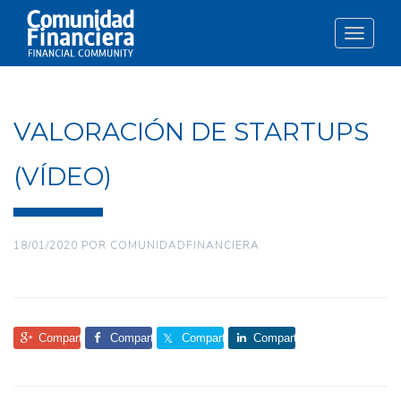
Toggle
navigat
VALORACIÓN DE STARTUPS
(VÍDEO)
18/01/2020
POR
COMUNIDADFINANCIERA
Comparte
Comparte
Comparte
Comparte