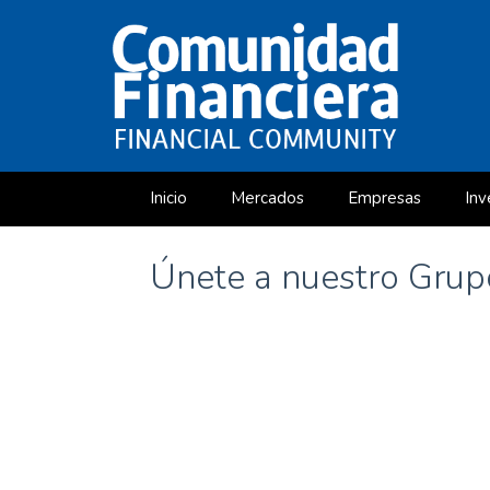
Inicio
Mercados
Empresas
Inv
Curso Gratuito de Valoración de Empresas
Únete a nuestro Gru
«Cómo leer un informe anual» (PDF 229 págs