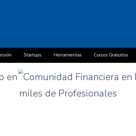
ersión
Startups
Herramientas
Cursos Gratuitos
Nivel Básico: Cómo analizar una empresa en 20 minutos (Maste
po en
)
¿Cómo se valora un Activo de Renta Fija?
miles de Profesionales