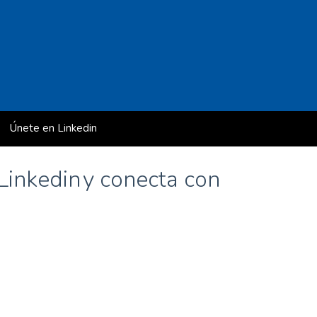
Únete en Linkedin
rclass de Borja Roibas en EUDE)
y conecta con