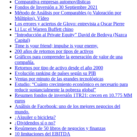
Comparativa empresas automovilísticas
Fondos de Inversión a 30 Septiembre 2021
Método de Análisis por Comparables (o Valoración por
Múltiplos). Vídeo
Los errores y aciertos de Glovo: entrevista a Oscar Pierre
Li Lu: el Warren Buffett chino
“Introducción al Private Equity” David de Bedoya (Nazca
Capital)
Time is your friend; impulse is your enemy.
200 años de retornos por tipos de activos
Gráficos para comprender la generación de valor de una
compañía.
Retornos por tipo de activo desde el año 2000
Evolución ranking de países según su PIB
Ventas por minuto de las grandes tecnológicas
Estudio: “Cuánto crecimiento económico es necesario para
reducir sustancialmente la pobreza global”
Resumen fondos de inversión 1TR21: crecen en 10.775 MM
euros
Análisis de Facebook: uno de los mejores negocios del
mundo.
¿Alquiler o bicicleta?
¿Dividendos sí o no?
Resúmenes de 50 libros de negocios y finanzas
10 limitaciones del EBITDA