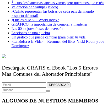
Sucursales bancarias: apenas vamos pero queremos que estén
Valoración de Startups (Vídeo)
¿Cuánto representan las bolsas de cada país del mundo
respecto del total?
¿Qué es el MSCI World Index?
GRÁFICO: la importancia de comprar y mantener
Las 60 mejores frases de inversión
Lecciones de una quiebra
Un gráfico que puede cambiar (para bien) tu vida
«La Bolsa o la Vida» – Resumen del libro -Vicki Robin y Joe
Dominguez
Descárgate GRATIS el Ebook "Los 5 Errores
Más Comunes del Ahorrador Principiante"
ALGUNOS DE NUESTROS MIEMBROS