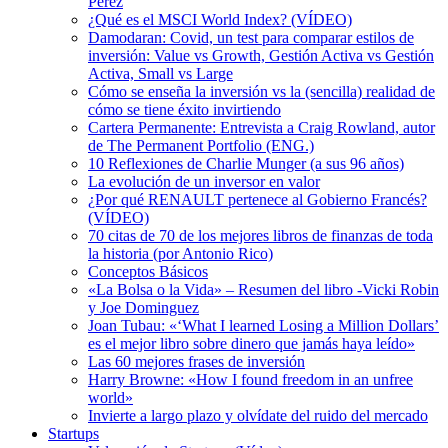
Pérez
¿Qué es el MSCI World Index? (VÍDEO)
Damodaran: Covid, un test para comparar estilos de
inversión: Value vs Growth, Gestión Activa vs Gestión
Activa, Small vs Large
Cómo se enseña la inversión vs la (sencilla) realidad de
cómo se tiene éxito invirtiendo
Cartera Permanente: Entrevista a Craig Rowland, autor
de The Permanent Portfolio (ENG.)
10 Reflexiones de Charlie Munger (a sus 96 años)
La evolución de un inversor en valor
¿Por qué RENAULT pertenece al Gobierno Francés?
(VÍDEO)
70 citas de 70 de los mejores libros de finanzas de toda
la historia (por Antonio Rico)
Conceptos Básicos
«La Bolsa o la Vida» – Resumen del libro -Vicki Robin
y Joe Dominguez
Joan Tubau: «‘What I learned Losing a Million Dollars’
es el mejor libro sobre dinero que jamás haya leído»
Las 60 mejores frases de inversión
Harry Browne: «How I found freedom in an unfree
world»
Invierte a largo plazo y olvídate del ruido del mercado
Startups