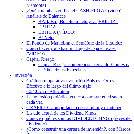
Maniobra)
¿Qué caramba significa el CASH-FLOW? (vídeo)
Análisis de Balances
BAII, BaI, Beneficio neto y… ¡EBIDTA!
EBITDA
EBITDA (VÍDEO)
Bº Neto
El Fondo de Maniobra: el Semáforo de la Liquidez
Cómo hacer y analizar un flujo de caja en excel
(VÍDEO)
Capital Riesgo
Capital Riesgo: conferencia acerca de Empresas
en Situaciones Especiales
Inversión
Gráfico comparativo evolución Bolsa vs Oro vs
Efectivo a lo largo del último siglo
60/40 Asset Allocation
La inversión periódica vence a comprar en el suelo
cada vez
GRÁFICO: la importancia de comprar y mantener
Listado actual de los Dividend Kings
Conoce quiénes son los DIVIDEND KINGS (reyes del
dividendo)
¿Cómo construir una cartera de inversión?, con Marcos