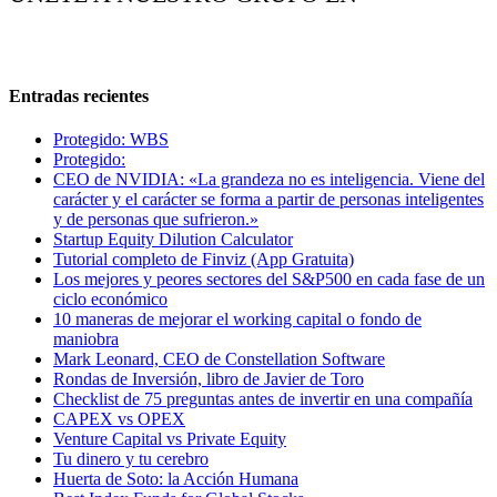
Entradas recientes
Protegido: WBS
Protegido:
CEO de NVIDIA: «La grandeza no es inteligencia. Viene del
carácter y el carácter se forma a partir de personas inteligentes
y de personas que sufrieron.»
Startup Equity Dilution Calculator
Tutorial completo de Finviz (App Gratuita)
Los mejores y peores sectores del S&P500 en cada fase de un
ciclo económico
10 maneras de mejorar el working capital o fondo de
maniobra
Mark Leonard, CEO de Constellation Software
Rondas de Inversión, libro de Javier de Toro
Checklist de 75 preguntas antes de invertir en una compañía
CAPEX vs OPEX
Venture Capital vs Private Equity
Tu dinero y tu cerebro
Huerta de Soto: la Acción Humana