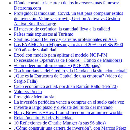
Dónde consultar la cartera de los inversores más famosos:
Dataroma.com
Protegido: Damodaran: Covid, un test para comparar estilos
de inversión: Value vs Growth, Gestión Activa vs Gestión
Activa, Small vs Large
El maestro de cerámica: la cantidad lleva a la calidad
Países más expuestos al Turismo
Startups, Food Delivery y carreras profesionales en Asia
Las FAAMG (con M) pesan ya más del 20% en el S&P500
100 años de volatilidad
Excel con modelo para aplicar el modelo NOF-FM
(Necesidades Operativas de Fondos – Fondo de Maniobra)
«Cómo leer un informe anual» (PDF 229 págs)
“La importancia del Crédito y la Deuda en la situación actual”
¿Qué es la Estructura de Capital de una empresa? (vídeo de
Sergio Falla)
Ciclo económico actual, por Juan Ramón Rallo (Feb´20)
Valor vs Precio
Protegido: Membresía
La inversión periódica vence a comprar en el suelo cada vez
Invierte a largo plazo y olvídate del ruido del mercado
Harry Browne: «How I found freedom in an unfree world»
Relación entre Edad y Felicidad
10 Reflexiones de Charlie Munger (a sus 96 años)
¿Cómo construir una cartera de inversión?, con Marcos Pérez