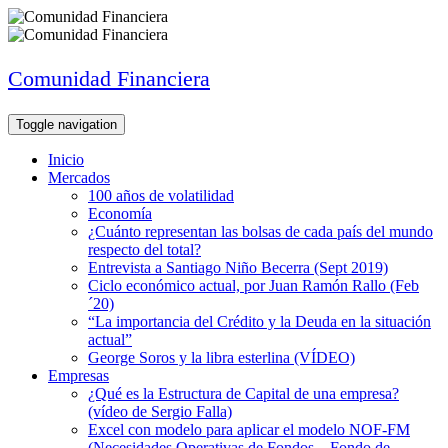
Comunidad Financiera
Toggle navigation
Inicio
Mercados
100 años de volatilidad
Economía
¿Cuánto representan las bolsas de cada país del mundo
respecto del total?
Entrevista a Santiago Niño Becerra (Sept 2019)
Ciclo económico actual, por Juan Ramón Rallo (Feb
´20)
“La importancia del Crédito y la Deuda en la situación
actual”
George Soros y la libra esterlina (VÍDEO)
Empresas
¿Qué es la Estructura de Capital de una empresa?
(vídeo de Sergio Falla)
Excel con modelo para aplicar el modelo NOF-FM
(Necesidades Operativas de Fondos – Fondo de