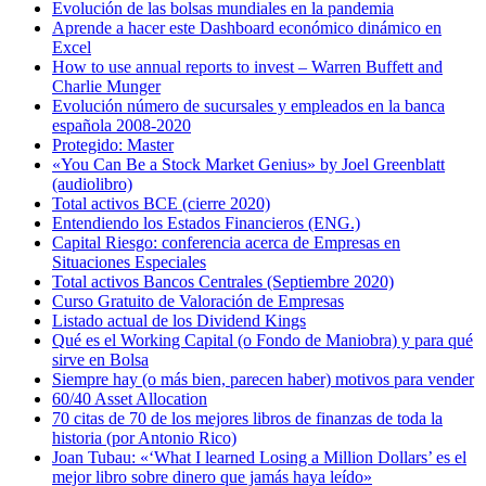
Evolución de las bolsas mundiales en la pandemia
Aprende a hacer este Dashboard económico dinámico en
Excel
How to use annual reports to invest – Warren Buffett and
Charlie Munger
Evolución número de sucursales y empleados en la banca
española 2008-2020
Protegido: Master
«You Can Be a Stock Market Genius» by Joel Greenblatt
(audiolibro)
Total activos BCE (cierre 2020)
Entendiendo los Estados Financieros (ENG.)
Capital Riesgo: conferencia acerca de Empresas en
Situaciones Especiales
Total activos Bancos Centrales (Septiembre 2020)
Curso Gratuito de Valoración de Empresas
Listado actual de los Dividend Kings
Qué es el Working Capital (o Fondo de Maniobra) y para qué
sirve en Bolsa
Siempre hay (o más bien, parecen haber) motivos para vender
60/40 Asset Allocation
70 citas de 70 de los mejores libros de finanzas de toda la
historia (por Antonio Rico)
Joan Tubau: «‘What I learned Losing a Million Dollars’ es el
mejor libro sobre dinero que jamás haya leído»