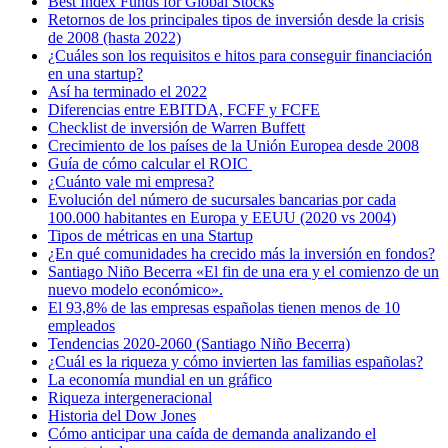
Best Index Funds for Global Stocks
Retornos de los principales tipos de inversión desde la crisis
de 2008 (hasta 2022)
¿Cuáles son los requisitos e hitos para conseguir financiación
en una startup?
Así ha terminado el 2022
Diferencias entre EBITDA, FCFF y FCFE
Checklist de inversión de Warren Buffett
Crecimiento de los países de la Unión Europea desde 2008
Guía de cómo calcular el ROIC
¿Cuánto vale mi empresa?
Evolución del número de sucursales bancarias por cada
100.000 habitantes en Europa y EEUU (2020 vs 2004)
Tipos de métricas en una Startup
¿En qué comunidades ha crecido más la inversión en fondos?
Santiago Niño Becerra «El fin de una era y el comienzo de un
nuevo modelo económico».
El 93,8% de las empresas españolas tienen menos de 10
empleados
Tendencias 2020-2060 (Santiago Niño Becerra)
¿Cuál es la riqueza y cómo invierten las familias españolas?
La economía mundial en un gráfico
Riqueza intergeneracional
Historia del Dow Jones
Cómo anticipar una caída de demanda analizando el