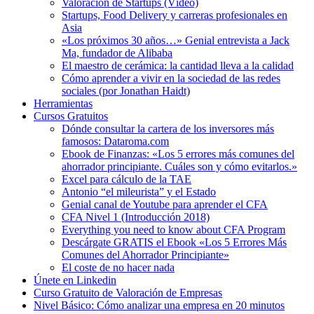
Valoración de Startups (Vídeo)
Startups, Food Delivery y carreras profesionales en
Asia
«Los próximos 30 años…» Genial entrevista a Jack
Ma, fundador de Alibaba
El maestro de cerámica: la cantidad lleva a la calidad
Cómo aprender a vivir en la sociedad de las redes
sociales (por Jonathan Haidt)
Herramientas
Cursos Gratuitos
Dónde consultar la cartera de los inversores más
famosos: Dataroma.com
Ebook de Finanzas: «Los 5 errores más comunes del
ahorrador principiante. Cuáles son y cómo evitarlos.»
Excel para cálculo de la TAE
Antonio “el mileurista” y el Estado
Genial canal de Youtube para aprender el CFA
CFA Nivel 1 (Introducción 2018)
Everything you need to know about CFA Program
Descárgate GRATIS el Ebook «Los 5 Errores Más
Comunes del Ahorrador Principiante»
El coste de no hacer nada
Únete en Linkedin
Curso Gratuito de Valoración de Empresas
Nivel Básico: Cómo analizar una empresa en 20 minutos