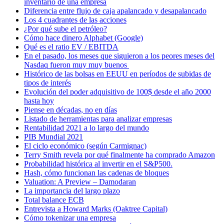
inventario de una empresa
Diferencia entre flujo de caja apalancado y desapalancado
Los 4 cuadrantes de las acciones
¿Por qué sube el petróleo?
Cómo hace dinero Alphabet (Google)
Qué es el ratio EV / EBITDA
En el pasado, los meses que siguieron a los peores meses del
Nasdaq fueron muy muy buenos
Histórico de las bolsas en EEUU en períodos de subidas de
tipos de interés
Evolución del poder adquisitivo de 100$ desde el año 2000
hasta hoy
Piense en décadas, no en días
Listado de herramientas para analizar empresas
Rentabilidad 2021 a lo largo del mundo
PIB Mundial 2021
El ciclo económico (según Carmignac)
Terry Smith revela por qué finalmente ha comprado Amazon
Probabilidad histórica al invertir en el S&P500.
Hash, cómo funcionan las cadenas de bloques
Valuation: A Preview – Damodaran
La importancia del largo plazo
Total balance ECB
Entrevista a Howard Marks (Oaktree Capital)
Cómo tokenizar una empresa