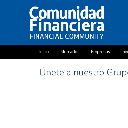
Inicio
Mercados
Empresas
Inv
Curso Gratuito de Valoración de Empresas
Únete a nuestro Gru
«Cómo leer un informe anual» (PDF 229 págs