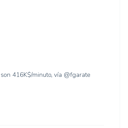
h son 416K$/minuto, vía @fgarate