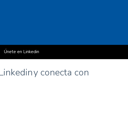
Únete en Linkedin
rclass de Borja Roibas en EUDE)
y conecta con