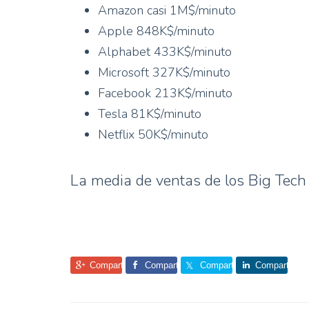
Amazon casi 1M$/minuto
Apple 848K$/minuto
Alphabet 433K$/minuto
Microsoft 327K$/minuto
Facebook 213K$/minuto
Tesla 81K$/minuto
Netflix 50K$/minuto
La media de ventas de los Big Tec
Comparte
Comparte
Comparte
Comparte