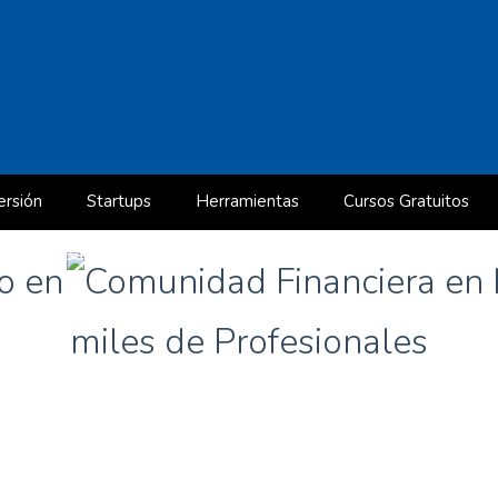
ersión
Startups
Herramientas
Cursos Gratuitos
Nivel Básico: Cómo analizar una empresa en 20 minutos (Maste
po en
)
¿Cómo se valora un Activo de Renta Fija?
miles de Profesionales