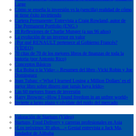
Large
Cómo se enseña la inversión vs la (sencilla) realidad de cómo
se tiene éxito invirtiendo
Cartera Permanente: Entrevista a Craig Rowland, autor de
The Permanent Portfolio (ENG.)
10 Reflexiones de Charlie Munger (a sus 96 años)
La evolución de un inversor en valor
¿Por qué RENAULT pertenece al Gobierno Francés?
(VÍDEO)
70 citas de 70 de los mejores libros de finanzas de toda la
historia (por Antonio Rico)
Conceptos Básicos
«La Bolsa o la Vida» – Resumen del libro -Vicki Robin y Joe
Dominguez
Joan Tubau: «‘What I learned Losing a Million Dollars’ es el
mejor libro sobre dinero que jamás haya leído»
Las 60 mejores frases de inversión
Harry Browne: «How I found freedom in an unfree world»
Invierte a largo plazo y olvídate del ruido del mercado
Startups
Valoración de Startups (Vídeo)
Startups, Food Delivery y carreras profesionales en Asia
«Los próximos 30 años…» Genial entrevista a Jack Ma,
fundador de Alibaba