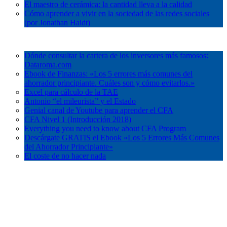
El maestro de cerámica: la cantidad lleva a la calidad
Cómo aprender a vivir en la sociedad de las redes sociales
(por Jonathan Haidt)
Herramientas
Cursos Gratuitos
Dónde consultar la cartera de los inversores más famosos:
Dataroma.com
Ebook de Finanzas: «Los 5 errores más comunes del
ahorrador principiante. Cuáles son y cómo evitarlos.»
Excel para cálculo de la TAE
Antonio “el mileurista” y el Estado
Genial canal de Youtube para aprender el CFA
CFA Nivel 1 (Introducción 2018)
Everything you need to know about CFA Program
Descárgate GRATIS el Ebook «Los 5 Errores Más Comunes
del Ahorrador Principiante»
El coste de no hacer nada
Únete en Linkedin
Curso Gratuito de Valoración de Empresas
Nivel Básico: Cómo analizar una empresa en 20 minutos
(Masterclass de Borja Roibas en EUDE)
«Cómo leer un informe anual» (PDF 229 págs)
¿Cómo se valora un Activo de Renta Fija?