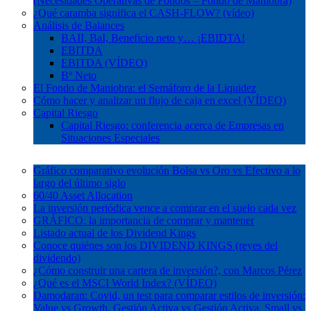
(Necesidades Operativas de Fondos – Fondo de Maniobra)
¿Qué caramba significa el CASH-FLOW? (vídeo)
Análisis de Balances
BAII, BaI, Beneficio neto y… ¡EBIDTA!
EBITDA
EBITDA (VÍDEO)
Bº Neto
El Fondo de Maniobra: el Semáforo de la Liquidez
Cómo hacer y analizar un flujo de caja en excel (VÍDEO)
Capital Riesgo
Capital Riesgo: conferencia acerca de Empresas en
Situaciones Especiales
Inversión
Gráfico comparativo evolución Bolsa vs Oro vs Efectivo a lo
largo del último siglo
60/40 Asset Allocation
La inversión periódica vence a comprar en el suelo cada vez
GRÁFICO: la importancia de comprar y mantener
Listado actual de los Dividend Kings
Conoce quiénes son los DIVIDEND KINGS (reyes del
dividendo)
¿Cómo construir una cartera de inversión?, con Marcos Pérez
¿Qué es el MSCI World Index? (VÍDEO)
Damodaran: Covid, un test para comparar estilos de inversión:
Value vs Growth, Gestión Activa vs Gestión Activa, Small vs