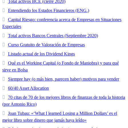
Total activos BCE (cierre 2020)
Entendiendo los Estados Financieros (ENG.)
Capital Riesgo: conferencia acerca de Empresas en Situaciones
Especiales
Total activos Bancos Centrales (Septiembre 2020)
Curso Gratuito de Valoración de Empresas
Listado actual de los Dividend Kings
Qué es el Working Capital (o Fondo de Maniobra) y para qué
sirve en Bolsa
Siempre hay (o más bien, parecen haber) motivos para vender
60/40 Asset Allocation
70 citas de 70 de los mejores libros de finanzas de toda la historia
(por Antonio Rico)
Joan Tubau: «‘What I learned Losing a Million Dollars’ es el
mejor libro sobre dinero que jamás haya leído»