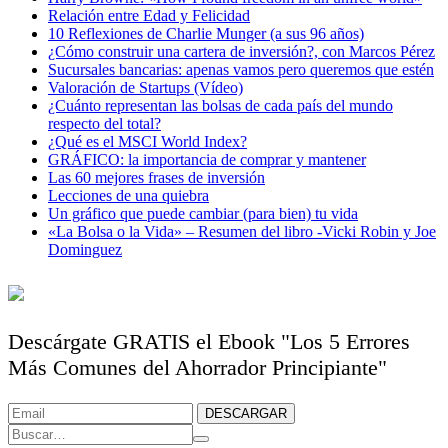
Relación entre Edad y Felicidad
10 Reflexiones de Charlie Munger (a sus 96 años)
¿Cómo construir una cartera de inversión?, con Marcos Pérez
Sucursales bancarias: apenas vamos pero queremos que estén
Valoración de Startups (Vídeo)
¿Cuánto representan las bolsas de cada país del mundo
respecto del total?
¿Qué es el MSCI World Index?
GRÁFICO: la importancia de comprar y mantener
Las 60 mejores frases de inversión
Lecciones de una quiebra
Un gráfico que puede cambiar (para bien) tu vida
«La Bolsa o la Vida» – Resumen del libro -Vicki Robin y Joe
Dominguez
Descárgate GRATIS el Ebook "Los 5 Errores
Más Comunes del Ahorrador Principiante"