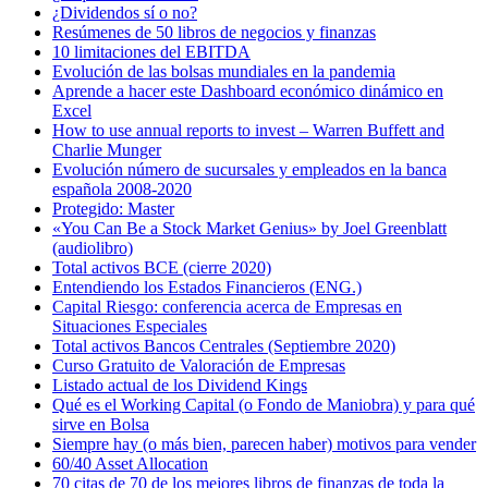
¿Dividendos sí o no?
Resúmenes de 50 libros de negocios y finanzas
10 limitaciones del EBITDA
Evolución de las bolsas mundiales en la pandemia
Aprende a hacer este Dashboard económico dinámico en
Excel
How to use annual reports to invest – Warren Buffett and
Charlie Munger
Evolución número de sucursales y empleados en la banca
española 2008-2020
Protegido: Master
«You Can Be a Stock Market Genius» by Joel Greenblatt
(audiolibro)
Total activos BCE (cierre 2020)
Entendiendo los Estados Financieros (ENG.)
Capital Riesgo: conferencia acerca de Empresas en
Situaciones Especiales
Total activos Bancos Centrales (Septiembre 2020)
Curso Gratuito de Valoración de Empresas
Listado actual de los Dividend Kings
Qué es el Working Capital (o Fondo de Maniobra) y para qué
sirve en Bolsa
Siempre hay (o más bien, parecen haber) motivos para vender
60/40 Asset Allocation
70 citas de 70 de los mejores libros de finanzas de toda la