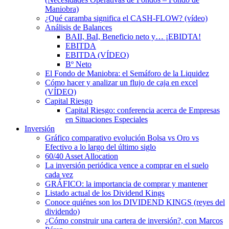
Maniobra)
¿Qué caramba significa el CASH-FLOW? (vídeo)
Análisis de Balances
BAII, BaI, Beneficio neto y… ¡EBIDTA!
EBITDA
EBITDA (VÍDEO)
Bº Neto
El Fondo de Maniobra: el Semáforo de la Liquidez
Cómo hacer y analizar un flujo de caja en excel
(VÍDEO)
Capital Riesgo
Capital Riesgo: conferencia acerca de Empresas
en Situaciones Especiales
Inversión
Gráfico comparativo evolución Bolsa vs Oro vs
Efectivo a lo largo del último siglo
60/40 Asset Allocation
La inversión periódica vence a comprar en el suelo
cada vez
GRÁFICO: la importancia de comprar y mantener
Listado actual de los Dividend Kings
Conoce quiénes son los DIVIDEND KINGS (reyes del
dividendo)
¿Cómo construir una cartera de inversión?, con Marcos