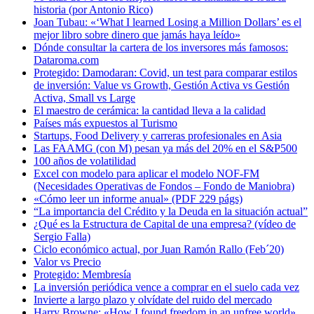
historia (por Antonio Rico)
Joan Tubau: «‘What I learned Losing a Million Dollars’ es el
mejor libro sobre dinero que jamás haya leído»
Dónde consultar la cartera de los inversores más famosos:
Dataroma.com
Protegido: Damodaran: Covid, un test para comparar estilos
de inversión: Value vs Growth, Gestión Activa vs Gestión
Activa, Small vs Large
El maestro de cerámica: la cantidad lleva a la calidad
Países más expuestos al Turismo
Startups, Food Delivery y carreras profesionales en Asia
Las FAAMG (con M) pesan ya más del 20% en el S&P500
100 años de volatilidad
Excel con modelo para aplicar el modelo NOF-FM
(Necesidades Operativas de Fondos – Fondo de Maniobra)
«Cómo leer un informe anual» (PDF 229 págs)
“La importancia del Crédito y la Deuda en la situación actual”
¿Qué es la Estructura de Capital de una empresa? (vídeo de
Sergio Falla)
Ciclo económico actual, por Juan Ramón Rallo (Feb´20)
Valor vs Precio
Protegido: Membresía
La inversión periódica vence a comprar en el suelo cada vez
Invierte a largo plazo y olvídate del ruido del mercado
Harry Browne: «How I found freedom in an unfree world»