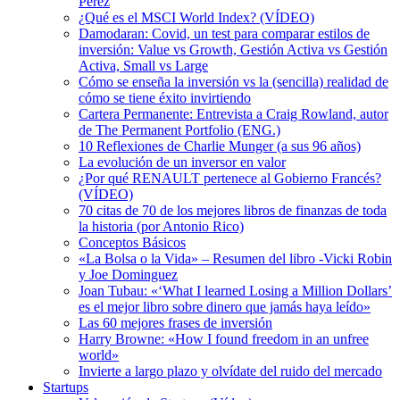
Pérez
¿Qué es el MSCI World Index? (VÍDEO)
Damodaran: Covid, un test para comparar estilos de
inversión: Value vs Growth, Gestión Activa vs Gestión
Activa, Small vs Large
Cómo se enseña la inversión vs la (sencilla) realidad de
cómo se tiene éxito invirtiendo
Cartera Permanente: Entrevista a Craig Rowland, autor
de The Permanent Portfolio (ENG.)
10 Reflexiones de Charlie Munger (a sus 96 años)
La evolución de un inversor en valor
¿Por qué RENAULT pertenece al Gobierno Francés?
(VÍDEO)
70 citas de 70 de los mejores libros de finanzas de toda
la historia (por Antonio Rico)
Conceptos Básicos
«La Bolsa o la Vida» – Resumen del libro -Vicki Robin
y Joe Dominguez
Joan Tubau: «‘What I learned Losing a Million Dollars’
es el mejor libro sobre dinero que jamás haya leído»
Las 60 mejores frases de inversión
Harry Browne: «How I found freedom in an unfree
world»
Invierte a largo plazo y olvídate del ruido del mercado
Startups