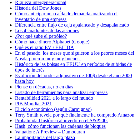
Riqueza intergeneracional
Historia del Dow Jones
Cómo anticipar una caída de demanda analizando el
inventario de una empresa
Diferencia entre flujo de caja apalancado y desapalancado
Los 4 cuadrantes de las acciones
¿Por qué sube el petróleo?
Cómo hace dinero Alphabet (Google)
Qué es el ratio EV / EBITDA
En el pasado, los meses que siguieron a los peores meses del
Nasdaq fueron muy muy buenos
Histórico de las bolsas en EEUU en períodos de subidas de
tipos de interés
Evolución del poder adquisitivo de 100$ desde el año 2000
hasta hoy
Piense en décadas, no en días
Listado de herramientas para analizar empresas
Rentabilidad 2021 a lo largo del mundo
PIB Mundial 2021
El ciclo económico (según Carmignac)
Terry Smith revela por qué finalmente ha comprado Amazon
Probabilidad histórica al invertir en el S&P500.
Hash, cómo funcionan las cadenas de bloques
Valuation: A Preview – Damodaran
La importancia del largo plazo