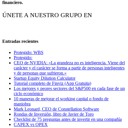
financiero.
ÚNETE A NUESTRO GRUPO EN
Entradas recientes
Protegido: WBS
Protegido:
CEO de NVIDIA: «La grandeza no es inteligencia. Viene del
carácter y el carácter se forma a partir de personas inteligentes
y de personas que sufrieron.»
Startup Equity Dilution Calculator
Tutorial completo de Finviz (App Gratuita)
Los mejores y peores sectores del S&P500 en cada fase de un
ciclo económico
10 maneras de mejorar el working capital o fondo de
maniobra
Mark Leonard, CEO de Constellation Software
Rondas de Inversión, libro de Javier de Toro
Checklist de 75 preguntas antes de invertir en una compañía
CAPEX vs OPEX