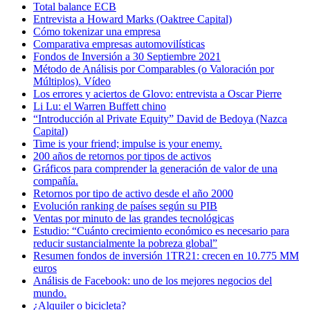
Total balance ECB
Entrevista a Howard Marks (Oaktree Capital)
Cómo tokenizar una empresa
Comparativa empresas automovilísticas
Fondos de Inversión a 30 Septiembre 2021
Método de Análisis por Comparables (o Valoración por
Múltiplos). Vídeo
Los errores y aciertos de Glovo: entrevista a Oscar Pierre
Li Lu: el Warren Buffett chino
“Introducción al Private Equity” David de Bedoya (Nazca
Capital)
Time is your friend; impulse is your enemy.
200 años de retornos por tipos de activos
Gráficos para comprender la generación de valor de una
compañía.
Retornos por tipo de activo desde el año 2000
Evolución ranking de países según su PIB
Ventas por minuto de las grandes tecnológicas
Estudio: “Cuánto crecimiento económico es necesario para
reducir sustancialmente la pobreza global”
Resumen fondos de inversión 1TR21: crecen en 10.775 MM
euros
Análisis de Facebook: uno de los mejores negocios del
mundo.
¿Alquiler o bicicleta?