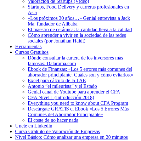
Valoración de Startups (Vídeo)
Startups, Food Delivery y carreras profesionales en
Asia
«Los próximos 30 años…» Genial entrevista a Jack
Ma, fundador de Alibaba
El maestro de cerámica: la cantidad lleva a la calidad
Cómo aprender a vivir en la sociedad de las redes
sociales (por Jonathan Haidt)
Herramientas
Cursos Gratuitos
Dónde consultar la cartera de los inversores más
famosos: Dataroma.com
Ebook de Finanzas: «Los 5 errores más comunes del
ahorrador principiante. Cuáles son y cómo evitarlos.»
Excel para cálculo de la TAE
Antonio “el mileurista” y el Estado
Genial canal de Youtube para aprender el CFA
CFA Nivel 1 (Introducción 2018)
Everything you need to know about CFA Program
Descárgate GRATIS el Ebook «Los 5 Errores Más
Comunes del Ahorrador Principiante»
El coste de no hacer nada
Únete en Linkedin
Curso Gratuito de Valoración de Empresas
Nivel Básico: Cómo analizar una empresa en 20 minutos