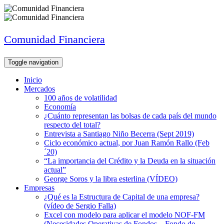
Comunidad Financiera
Toggle navigation
Inicio
Mercados
100 años de volatilidad
Economía
¿Cuánto representan las bolsas de cada país del mundo
respecto del total?
Entrevista a Santiago Niño Becerra (Sept 2019)
Ciclo económico actual, por Juan Ramón Rallo (Feb
´20)
“La importancia del Crédito y la Deuda en la situación
actual”
George Soros y la libra esterlina (VÍDEO)
Empresas
¿Qué es la Estructura de Capital de una empresa?
(vídeo de Sergio Falla)
Excel con modelo para aplicar el modelo NOF-FM
(Necesidades Operativas de Fondos – Fondo de