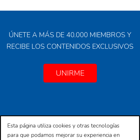
ÚNETE A MÁS DE 40.000 MIEMBROS Y
RECIBE LOS CONTENIDOS EXCLUSIVOS
UNIRME
Esta página utiliza cookies y otras tecnologías
Copyright © 2026 Comunidad Financiera
para que podamos mejorar su experiencia en
Copyright © 2026 ·
Comunidad Financiera
en