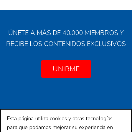
ÚNETE A MÁS DE 40.000 MIEMBROS Y
RECIBE LOS CONTENIDOS EXCLUSIVOS
UNIRME
Esta página utiliza cookies y otras tecnologías
Copyright © 2026 Comunidad Financiera
para que podamos mejorar su experiencia en
Copyright © 2026 ·
Comunidad Financiera
en