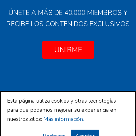
ÚNETE A MÁS DE 40.000 MIEMBROS Y
RECIBE LOS CONTENIDOS EXCLUSIVOS
UNIRME
Esta página utiliza cookies y otras tecnologías
Copyright © 2026 Comunidad Financiera
para que podamos mejorar su experiencia en
Copyright © 2026 ·
Comunidad Financiera
en
nuestros sitios:
Más información.
Genesis Framework
·
WordPress
·
Log in