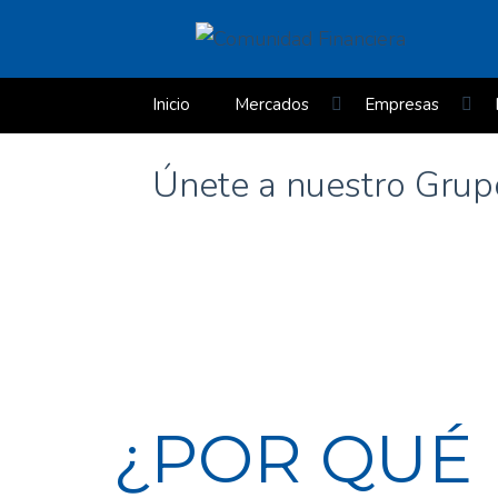
Inicio
Mercados
Empresas
Curso Gratuito de Valoración de Empresas
Únete a nuestro Gru
«Cómo leer un informe anual» (PDF 229 págs
¿POR QUÉ 