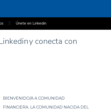
os
Únete en Linkedin
rclass de Borja Roibas en EUDE)
y conecta con
BIENVENIDO/A A COMUNIDAD
FINANCIERA. LA COMUNIDAD NACIDA DEL