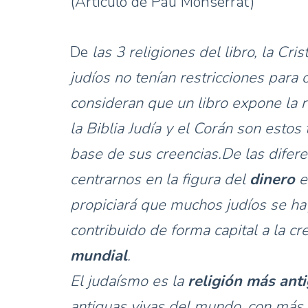
(Artículo de Pau Monserrat)
De
las 3 religiones del libro, la Cris
judíos no tenían restricciones para 
consideran que un libro expone la re
la Biblia Judía y el Corán son estos
base de sus creencias.De las difere
centrarnos en la figura del
dinero
e
propiciará que muchos judíos se ha
contribuido de forma capital a la cr
mundial
.
El judaísmo es la
religión más ant
antiguas vivas del mundo, con más 