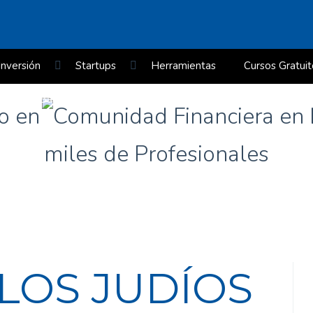
Inversión
Startups
Herramientas
Cursos Gratuit
Nivel Básico: Cómo analizar una empresa en 20 minutos (Maste
po en
)
¿Cómo se valora un Activo de Renta Fija?
miles de Profesionales
LOS JUDÍOS