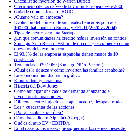
Checklist de inversión de Warren Buffett
Crecimiento de los países de la Unión Europea desde 2008
Guía de cómo calcular el ROIC
¿Cuánto vale mi empresa?
Evolución del número de sucursales bancarias por cada
100.000 habitantes en Europa y EEUU (2020 vs 2004)
Tipos de métricas en una Startup
¿En qué comunidades ha crecido más la inversión en fondos?
Santiago Niño Becerra «El fin de una era y el comienzo de un
nuevo modelo económico».
El 93,8% de las empresas españolas tienen menos de 10
empleados
Tendencias 2020-2060 (Santiago Niño Becerra)
¿Cuál es la riqueza y cómo invierten las familias españolas?
La economía mundial en un gráfico
Riqueza intergeneracional
Historia del Dow Jones
Cómo anticipar una caída de demanda analizando el
inventario de una empresa
Diferencia entre flujo de caja apalancado y desapalancado
Los 4 cuadrantes de las acciones
¿Por qué sube el petróleo?
Cómo hace dinero Alphabet (Google)
Qué es el ratio EV / EBITDA
En el pasado, los meses que siguieron a los peores meses del