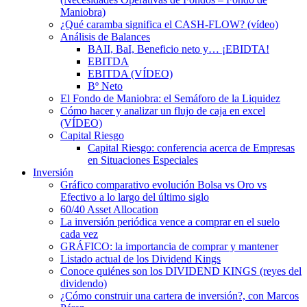
Maniobra)
¿Qué caramba significa el CASH-FLOW? (vídeo)
Análisis de Balances
BAII, BaI, Beneficio neto y… ¡EBIDTA!
EBITDA
EBITDA (VÍDEO)
Bº Neto
El Fondo de Maniobra: el Semáforo de la Liquidez
Cómo hacer y analizar un flujo de caja en excel
(VÍDEO)
Capital Riesgo
Capital Riesgo: conferencia acerca de Empresas
en Situaciones Especiales
Inversión
Gráfico comparativo evolución Bolsa vs Oro vs
Efectivo a lo largo del último siglo
60/40 Asset Allocation
La inversión periódica vence a comprar en el suelo
cada vez
GRÁFICO: la importancia de comprar y mantener
Listado actual de los Dividend Kings
Conoce quiénes son los DIVIDEND KINGS (reyes del
dividendo)
¿Cómo construir una cartera de inversión?, con Marcos