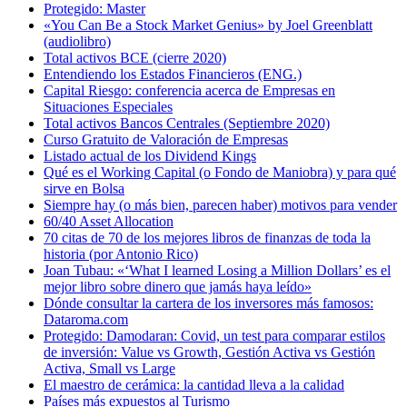
Protegido: Master
«You Can Be a Stock Market Genius» by Joel Greenblatt
(audiolibro)
Total activos BCE (cierre 2020)
Entendiendo los Estados Financieros (ENG.)
Capital Riesgo: conferencia acerca de Empresas en
Situaciones Especiales
Total activos Bancos Centrales (Septiembre 2020)
Curso Gratuito de Valoración de Empresas
Listado actual de los Dividend Kings
Qué es el Working Capital (o Fondo de Maniobra) y para qué
sirve en Bolsa
Siempre hay (o más bien, parecen haber) motivos para vender
60/40 Asset Allocation
70 citas de 70 de los mejores libros de finanzas de toda la
historia (por Antonio Rico)
Joan Tubau: «‘What I learned Losing a Million Dollars’ es el
mejor libro sobre dinero que jamás haya leído»
Dónde consultar la cartera de los inversores más famosos:
Dataroma.com
Protegido: Damodaran: Covid, un test para comparar estilos
de inversión: Value vs Growth, Gestión Activa vs Gestión
Activa, Small vs Large
El maestro de cerámica: la cantidad lleva a la calidad
Países más expuestos al Turismo