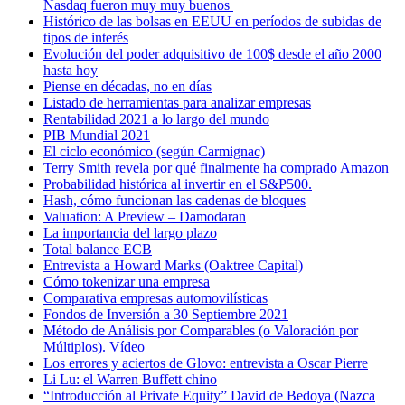
Nasdaq fueron muy muy buenos
Histórico de las bolsas en EEUU en períodos de subidas de
tipos de interés
Evolución del poder adquisitivo de 100$ desde el año 2000
hasta hoy
Piense en décadas, no en días
Listado de herramientas para analizar empresas
Rentabilidad 2021 a lo largo del mundo
PIB Mundial 2021
El ciclo económico (según Carmignac)
Terry Smith revela por qué finalmente ha comprado Amazon
Probabilidad histórica al invertir en el S&P500.
Hash, cómo funcionan las cadenas de bloques
Valuation: A Preview – Damodaran
La importancia del largo plazo
Total balance ECB
Entrevista a Howard Marks (Oaktree Capital)
Cómo tokenizar una empresa
Comparativa empresas automovilísticas
Fondos de Inversión a 30 Septiembre 2021
Método de Análisis por Comparables (o Valoración por
Múltiplos). Vídeo
Los errores y aciertos de Glovo: entrevista a Oscar Pierre
Li Lu: el Warren Buffett chino
“Introducción al Private Equity” David de Bedoya (Nazca