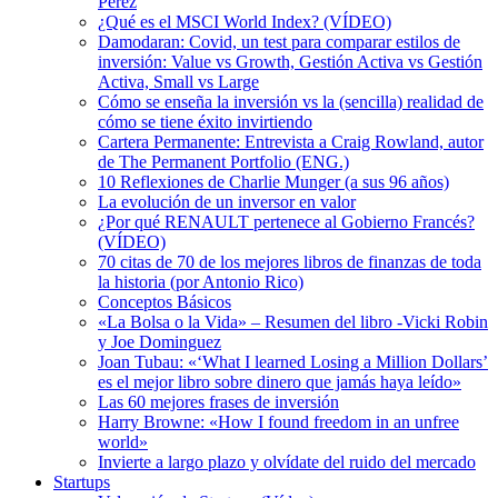
Pérez
¿Qué es el MSCI World Index? (VÍDEO)
Damodaran: Covid, un test para comparar estilos de
inversión: Value vs Growth, Gestión Activa vs Gestión
Activa, Small vs Large
Cómo se enseña la inversión vs la (sencilla) realidad de
cómo se tiene éxito invirtiendo
Cartera Permanente: Entrevista a Craig Rowland, autor
de The Permanent Portfolio (ENG.)
10 Reflexiones de Charlie Munger (a sus 96 años)
La evolución de un inversor en valor
¿Por qué RENAULT pertenece al Gobierno Francés?
(VÍDEO)
70 citas de 70 de los mejores libros de finanzas de toda
la historia (por Antonio Rico)
Conceptos Básicos
«La Bolsa o la Vida» – Resumen del libro -Vicki Robin
y Joe Dominguez
Joan Tubau: «‘What I learned Losing a Million Dollars’
es el mejor libro sobre dinero que jamás haya leído»
Las 60 mejores frases de inversión
Harry Browne: «How I found freedom in an unfree
world»
Invierte a largo plazo y olvídate del ruido del mercado
Startups