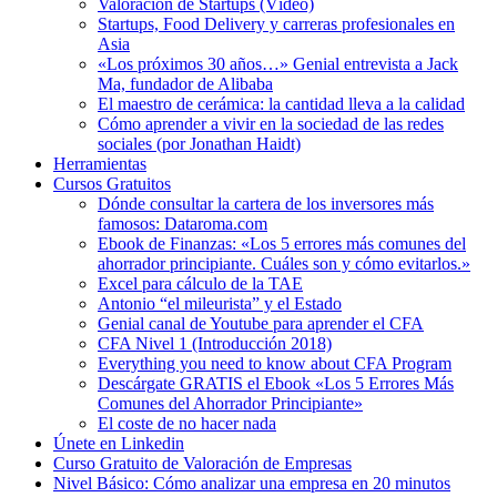
Valoración de Startups (Vídeo)
Startups, Food Delivery y carreras profesionales en
Asia
«Los próximos 30 años…» Genial entrevista a Jack
Ma, fundador de Alibaba
El maestro de cerámica: la cantidad lleva a la calidad
Cómo aprender a vivir en la sociedad de las redes
sociales (por Jonathan Haidt)
Herramientas
Cursos Gratuitos
Dónde consultar la cartera de los inversores más
famosos: Dataroma.com
Ebook de Finanzas: «Los 5 errores más comunes del
ahorrador principiante. Cuáles son y cómo evitarlos.»
Excel para cálculo de la TAE
Antonio “el mileurista” y el Estado
Genial canal de Youtube para aprender el CFA
CFA Nivel 1 (Introducción 2018)
Everything you need to know about CFA Program
Descárgate GRATIS el Ebook «Los 5 Errores Más
Comunes del Ahorrador Principiante»
El coste de no hacer nada
Únete en Linkedin
Curso Gratuito de Valoración de Empresas
Nivel Básico: Cómo analizar una empresa en 20 minutos