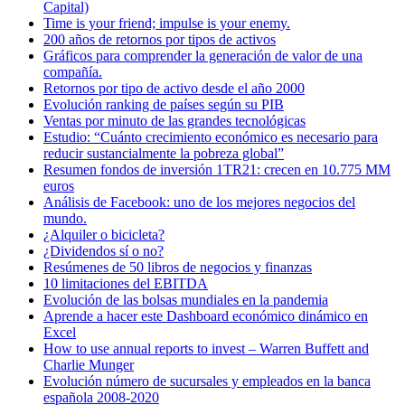
Capital)
Time is your friend; impulse is your enemy.
200 años de retornos por tipos de activos
Gráficos para comprender la generación de valor de una
compañía.
Retornos por tipo de activo desde el año 2000
Evolución ranking de países según su PIB
Ventas por minuto de las grandes tecnológicas
Estudio: “Cuánto crecimiento económico es necesario para
reducir sustancialmente la pobreza global”
Resumen fondos de inversión 1TR21: crecen en 10.775 MM
euros
Análisis de Facebook: uno de los mejores negocios del
mundo.
¿Alquiler o bicicleta?
¿Dividendos sí o no?
Resúmenes de 50 libros de negocios y finanzas
10 limitaciones del EBITDA
Evolución de las bolsas mundiales en la pandemia
Aprende a hacer este Dashboard económico dinámico en
Excel
How to use annual reports to invest – Warren Buffett and
Charlie Munger
Evolución número de sucursales y empleados en la banca
española 2008-2020