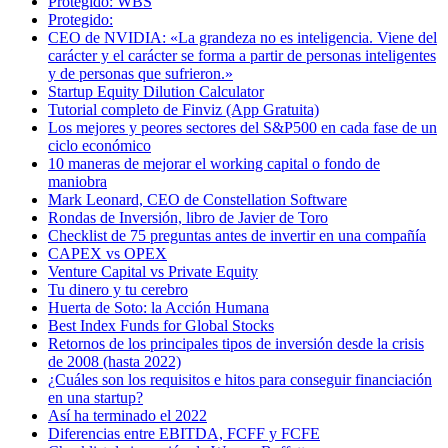
Protegido: WBS
Protegido:
CEO de NVIDIA: «La grandeza no es inteligencia. Viene del
carácter y el carácter se forma a partir de personas inteligentes
y de personas que sufrieron.»
Startup Equity Dilution Calculator
Tutorial completo de Finviz (App Gratuita)
Los mejores y peores sectores del S&P500 en cada fase de un
ciclo económico
10 maneras de mejorar el working capital o fondo de
maniobra
Mark Leonard, CEO de Constellation Software
Rondas de Inversión, libro de Javier de Toro
Checklist de 75 preguntas antes de invertir en una compañía
CAPEX vs OPEX
Venture Capital vs Private Equity
Tu dinero y tu cerebro
Huerta de Soto: la Acción Humana
Best Index Funds for Global Stocks
Retornos de los principales tipos de inversión desde la crisis
de 2008 (hasta 2022)
¿Cuáles son los requisitos e hitos para conseguir financiación
en una startup?
Así ha terminado el 2022
Diferencias entre EBITDA, FCFF y FCFE