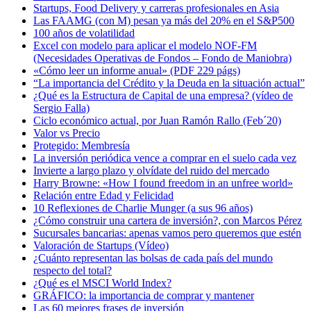
Startups, Food Delivery y carreras profesionales en Asia
Las FAAMG (con M) pesan ya más del 20% en el S&P500
100 años de volatilidad
Excel con modelo para aplicar el modelo NOF-FM
(Necesidades Operativas de Fondos – Fondo de Maniobra)
«Cómo leer un informe anual» (PDF 229 págs)
“La importancia del Crédito y la Deuda en la situación actual”
¿Qué es la Estructura de Capital de una empresa? (vídeo de
Sergio Falla)
Ciclo económico actual, por Juan Ramón Rallo (Feb´20)
Valor vs Precio
Protegido: Membresía
La inversión periódica vence a comprar en el suelo cada vez
Invierte a largo plazo y olvídate del ruido del mercado
Harry Browne: «How I found freedom in an unfree world»
Relación entre Edad y Felicidad
10 Reflexiones de Charlie Munger (a sus 96 años)
¿Cómo construir una cartera de inversión?, con Marcos Pérez
Sucursales bancarias: apenas vamos pero queremos que estén
Valoración de Startups (Vídeo)
¿Cuánto representan las bolsas de cada país del mundo
respecto del total?
¿Qué es el MSCI World Index?
GRÁFICO: la importancia de comprar y mantener
Las 60 mejores frases de inversión