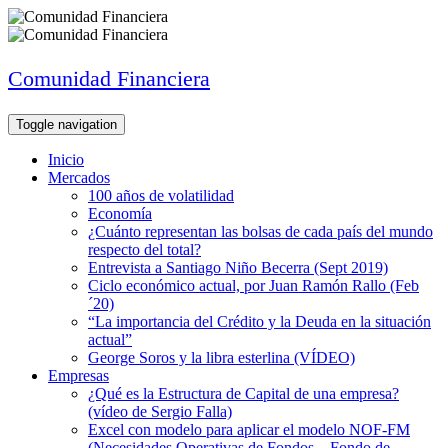
Comunidad Financiera
Toggle navigation
Inicio
Mercados
100 años de volatilidad
Economía
¿Cuánto representan las bolsas de cada país del mundo
respecto del total?
Entrevista a Santiago Niño Becerra (Sept 2019)
Ciclo económico actual, por Juan Ramón Rallo (Feb
´20)
“La importancia del Crédito y la Deuda en la situación
actual”
George Soros y la libra esterlina (VÍDEO)
Empresas
¿Qué es la Estructura de Capital de una empresa?
(vídeo de Sergio Falla)
Excel con modelo para aplicar el modelo NOF-FM
(Necesidades Operativas de Fondos – Fondo de