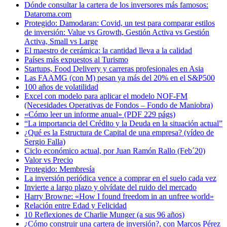
Dónde consultar la cartera de los inversores más famosos:
Dataroma.com
Protegido: Damodaran: Covid, un test para comparar estilos
de inversión: Value vs Growth, Gestión Activa vs Gestión
Activa, Small vs Large
El maestro de cerámica: la cantidad lleva a la calidad
Países más expuestos al Turismo
Startups, Food Delivery y carreras profesionales en Asia
Las FAAMG (con M) pesan ya más del 20% en el S&P500
100 años de volatilidad
Excel con modelo para aplicar el modelo NOF-FM
(Necesidades Operativas de Fondos – Fondo de Maniobra)
«Cómo leer un informe anual» (PDF 229 págs)
“La importancia del Crédito y la Deuda en la situación actual”
¿Qué es la Estructura de Capital de una empresa? (vídeo de
Sergio Falla)
Ciclo económico actual, por Juan Ramón Rallo (Feb´20)
Valor vs Precio
Protegido: Membresía
La inversión periódica vence a comprar en el suelo cada vez
Invierte a largo plazo y olvídate del ruido del mercado
Harry Browne: «How I found freedom in an unfree world»
Relación entre Edad y Felicidad
10 Reflexiones de Charlie Munger (a sus 96 años)
¿Cómo construir una cartera de inversión?, con Marcos Pérez