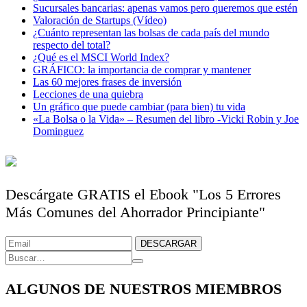
Sucursales bancarias: apenas vamos pero queremos que estén
Valoración de Startups (Vídeo)
¿Cuánto representan las bolsas de cada país del mundo
respecto del total?
¿Qué es el MSCI World Index?
GRÁFICO: la importancia de comprar y mantener
Las 60 mejores frases de inversión
Lecciones de una quiebra
Un gráfico que puede cambiar (para bien) tu vida
«La Bolsa o la Vida» – Resumen del libro -Vicki Robin y Joe
Dominguez
Descárgate GRATIS el Ebook "Los 5 Errores
Más Comunes del Ahorrador Principiante"
ALGUNOS DE NUESTROS MIEMBROS