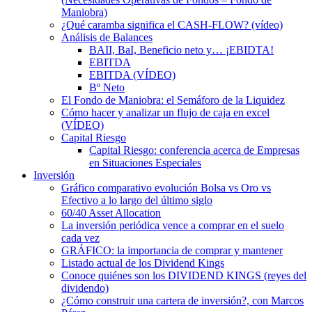
Maniobra)
¿Qué caramba significa el CASH-FLOW? (vídeo)
Análisis de Balances
BAII, BaI, Beneficio neto y… ¡EBIDTA!
EBITDA
EBITDA (VÍDEO)
Bº Neto
El Fondo de Maniobra: el Semáforo de la Liquidez
Cómo hacer y analizar un flujo de caja en excel
(VÍDEO)
Capital Riesgo
Capital Riesgo: conferencia acerca de Empresas
en Situaciones Especiales
Inversión
Gráfico comparativo evolución Bolsa vs Oro vs
Efectivo a lo largo del último siglo
60/40 Asset Allocation
La inversión periódica vence a comprar en el suelo
cada vez
GRÁFICO: la importancia de comprar y mantener
Listado actual de los Dividend Kings
Conoce quiénes son los DIVIDEND KINGS (reyes del
dividendo)
¿Cómo construir una cartera de inversión?, con Marcos