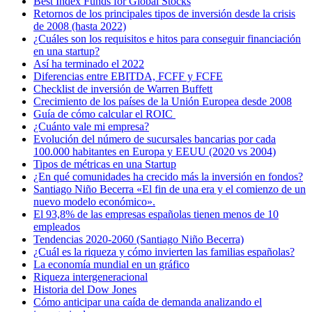
Best Index Funds for Global Stocks
Retornos de los principales tipos de inversión desde la crisis
de 2008 (hasta 2022)
¿Cuáles son los requisitos e hitos para conseguir financiación
en una startup?
Así ha terminado el 2022
Diferencias entre EBITDA, FCFF y FCFE
Checklist de inversión de Warren Buffett
Crecimiento de los países de la Unión Europea desde 2008
Guía de cómo calcular el ROIC
¿Cuánto vale mi empresa?
Evolución del número de sucursales bancarias por cada
100.000 habitantes en Europa y EEUU (2020 vs 2004)
Tipos de métricas en una Startup
¿En qué comunidades ha crecido más la inversión en fondos?
Santiago Niño Becerra «El fin de una era y el comienzo de un
nuevo modelo económico».
El 93,8% de las empresas españolas tienen menos de 10
empleados
Tendencias 2020-2060 (Santiago Niño Becerra)
¿Cuál es la riqueza y cómo invierten las familias españolas?
La economía mundial en un gráfico
Riqueza intergeneracional
Historia del Dow Jones
Cómo anticipar una caída de demanda analizando el