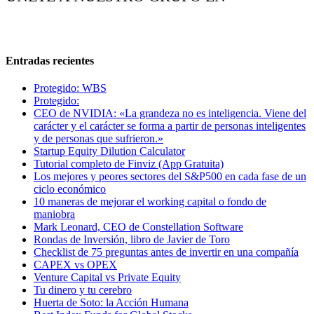
Entradas recientes
Protegido: WBS
Protegido:
CEO de NVIDIA: «La grandeza no es inteligencia. Viene del
carácter y el carácter se forma a partir de personas inteligentes
y de personas que sufrieron.»
Startup Equity Dilution Calculator
Tutorial completo de Finviz (App Gratuita)
Los mejores y peores sectores del S&P500 en cada fase de un
ciclo económico
10 maneras de mejorar el working capital o fondo de
maniobra
Mark Leonard, CEO de Constellation Software
Rondas de Inversión, libro de Javier de Toro
Checklist de 75 preguntas antes de invertir en una compañía
CAPEX vs OPEX
Venture Capital vs Private Equity
Tu dinero y tu cerebro
Huerta de Soto: la Acción Humana