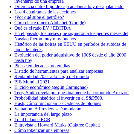
inventario de una empresa
Diferencia entre flujo de caja apalancado y desapalancado
Los 4 cuadrantes de las acciones
¿Por qué sube el petróleo?
Cómo hace dinero Alphabet (Google)
Qué es el ratio EV / EBITDA
En el pasado, los meses que siguieron a los peores meses del
Nasdaq fueron muy muy buenos
Histórico de las bolsas en EEUU en períodos de subidas de
tipos de interés
Evolución del poder adquisitivo de 100$ desde el año 2000
hasta hoy
Piense en décadas, no en días
Listado de herramientas para analizar empresas
Rentabilidad 2021 a lo largo del mundo
PIB Mundial 2021
El ciclo económico (según Carmignac)
Terry Smith revela por qué finalmente ha comprado Amazon
Probabilidad histórica al invertir en el S&P500.
Hash, cómo funcionan las cadenas de bloques
Valuation: A Preview – Damodaran
La importancia del largo plazo
Total balance ECB
Entrevista a Howard Marks (Oaktree Capital)
Cómo tokenizar una empresa