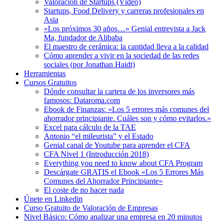
Valoración de Startups (Vídeo)
Startups, Food Delivery y carreras profesionales en
Asia
«Los próximos 30 años…» Genial entrevista a Jack
Ma, fundador de Alibaba
El maestro de cerámica: la cantidad lleva a la calidad
Cómo aprender a vivir en la sociedad de las redes
sociales (por Jonathan Haidt)
Herramientas
Cursos Gratuitos
Dónde consultar la cartera de los inversores más
famosos: Dataroma.com
Ebook de Finanzas: «Los 5 errores más comunes del
ahorrador principiante. Cuáles son y cómo evitarlos.»
Excel para cálculo de la TAE
Antonio “el mileurista” y el Estado
Genial canal de Youtube para aprender el CFA
CFA Nivel 1 (Introducción 2018)
Everything you need to know about CFA Program
Descárgate GRATIS el Ebook «Los 5 Errores Más
Comunes del Ahorrador Principiante»
El coste de no hacer nada
Únete en Linkedin
Curso Gratuito de Valoración de Empresas
Nivel Básico: Cómo analizar una empresa en 20 minutos