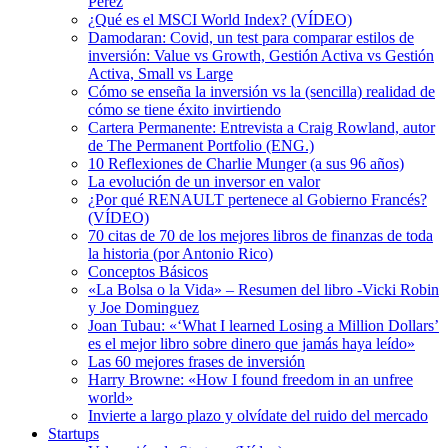
Pérez
¿Qué es el MSCI World Index? (VÍDEO)
Damodaran: Covid, un test para comparar estilos de
inversión: Value vs Growth, Gestión Activa vs Gestión
Activa, Small vs Large
Cómo se enseña la inversión vs la (sencilla) realidad de
cómo se tiene éxito invirtiendo
Cartera Permanente: Entrevista a Craig Rowland, autor
de The Permanent Portfolio (ENG.)
10 Reflexiones de Charlie Munger (a sus 96 años)
La evolución de un inversor en valor
¿Por qué RENAULT pertenece al Gobierno Francés?
(VÍDEO)
70 citas de 70 de los mejores libros de finanzas de toda
la historia (por Antonio Rico)
Conceptos Básicos
«La Bolsa o la Vida» – Resumen del libro -Vicki Robin
y Joe Dominguez
Joan Tubau: «‘What I learned Losing a Million Dollars’
es el mejor libro sobre dinero que jamás haya leído»
Las 60 mejores frases de inversión
Harry Browne: «How I found freedom in an unfree
world»
Invierte a largo plazo y olvídate del ruido del mercado
Startups