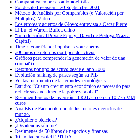
Comparativa empresas automovilísticas
Fondos de Inversión a 30 Septiembre 2021
Método de Análisis por Comparables (o Valoración por
Múltiplos). Vídeo
Los errores y aciertos de Glovo: entrevista a Oscar Pierre
Li Lu: el Warren Buffett chino
“Introducción al Private Equity” David de Bedoya (Nazca
Capital)
Time is your friend; impulse is your enemy.
200 años de retornos por tipos de activos
Gráficos para comprender la generación de valor de una
compañía.
Retornos por tipo de activo desde el año 2000
Evolución ranking de países según su PIB
Ventas por minuto de las grandes tecnológicas
Estudio: “Cuánto crecimiento económico es necesario para
reducir sustancialmente la pobreza global”
Resumen fondos de inversión 1TR21: crecen en 10.775 MM
euros
Análisis de Facebook: uno de los mejores negocios del
mundo.
¿Alquiler o bicicleta?
¿Dividendos sí o no?
Resúmenes de 50 libros de negocios y finanzas
10 limitaciones del EBITDA