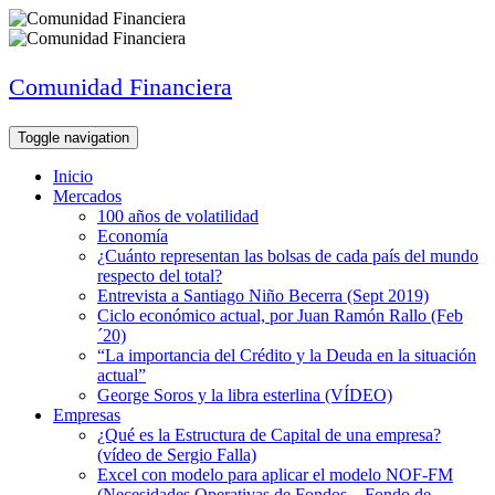
Comunidad Financiera
Toggle navigation
Inicio
Mercados
100 años de volatilidad
Economía
¿Cuánto representan las bolsas de cada país del mundo
respecto del total?
Entrevista a Santiago Niño Becerra (Sept 2019)
Ciclo económico actual, por Juan Ramón Rallo (Feb
´20)
“La importancia del Crédito y la Deuda en la situación
actual”
George Soros y la libra esterlina (VÍDEO)
Empresas
¿Qué es la Estructura de Capital de una empresa?
(vídeo de Sergio Falla)
Excel con modelo para aplicar el modelo NOF-FM
(Necesidades Operativas de Fondos – Fondo de