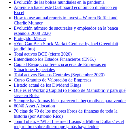
Evolución de las bolsas mundiales en la pandemia
Aprende a hacer este Dashboard económico dinámico en
Excel
How to use annual reports to invest – Warren Buffett and
Charlie Munger
Evolución número de sucursales y empleados en la banca
española 2008-2020
Protegido: Master
«You Can Be a Stock Market Genius» by Joel Greenblatt
(audiolibro)
Total activos BCE (cierre 2020)
Entendiendo los Estados Financieros (ENG.)
Capital Riesgo: conferencia acerca de Empresas en
Situaciones Especiales
Total activos Bancos Centrales (Septiembre 2020)
Curso Gratuito de Valoración de Empresas
Listado actual de los Dividend Kings
Qué es el Working Capital (o Fondo de Maniobra) y para qué
sirve en Bolsa
Siempre hay (o más bien, parecen haber) motivos para vender
60/40 Asset Allocation
70 citas de 70 de los mejores libros de finanzas de toda la
historia (por Antonio Rico)
Joan Tubau: «‘What I learned Losing a Million Dollars’ es el
mejor libro sobre dinero que jamás haya leído»