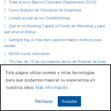
Total activos Bancos Centrales (Septiembre 2020)
Curso Gratuito de Valoración de Empresas
Listado actual de los Dividend Kings
Qué es el Working Capital (o Fondo de Maniobra) y para
qué sirve en Bolsa
Siempre hay (o más bien, parecen haber) motivos para
vender
60/40 Asset Allocation
70 citas de 70 de los mejores libros de finanzas de toda
la historia (por Antonio Rico)
Esta página utiliza cookies y otras tecnologías
Joan Tubau: «‘What I learned Losing a Million Dollars’ es el
para que podamos mejorar su experiencia en
mejor libro sobre dinero que jamás haya leído»
nuestros sitios:
Más información.
Dónde consultar la cartera de los inversores más
famosos: Dataroma.com
Rechazar
Aceptar
Protegido: Damodaran: Covid, un test para comparar
estilos de inversión: Value vs Growth, Gestión Activa vs