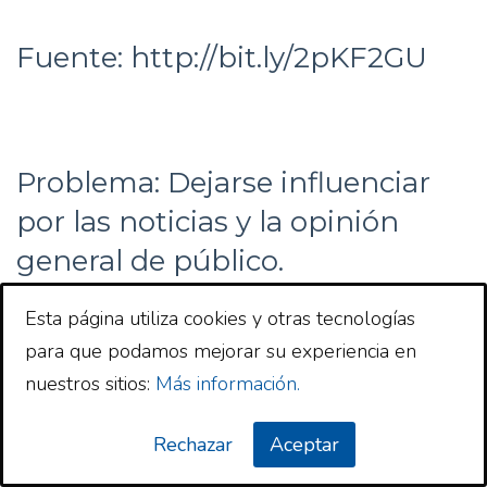
Fuente: http://bit.ly/2pKF2GU
Problema: Dejarse influenciar
por las noticias y la opinión
general de público.
Esta página utiliza cookies y otras tecnologías
para que podamos mejorar su experiencia en
No es fácil vender cuando la
nuestros sitios:
Más información.
bolsa no para de subir ni
Rechazar
Aceptar
comprar cuando la bolsa no