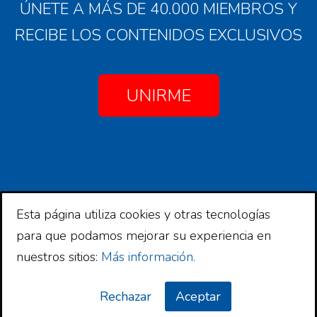
ÚNETE A MÁS DE 40.000 MIEMBROS Y
RECIBE LOS CONTENIDOS EXCLUSIVOS
UNIRME
Esta página utiliza cookies y otras tecnologías
Copyright © 2026 Comunidad Financiera
para que podamos mejorar su experiencia en
Copyright © 2026 ·
Comunidad Financiera
en
nuestros sitios:
Más información.
Genesis Framework
·
WordPress
·
Log in
Rechazar
Aceptar